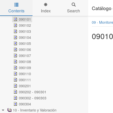
080501
09 - Monitoreo, Control y Vigilancia
Catálogo 
Contents
Index
Search
Diagrama de Grupos y Objetos
Skip to main content
090101
09 - Monitore
090102
090103
0901
090104
090105
090106
090107
090108
090109
090110
090111
090201
090202 - 090301
090302 - 090303
090304
10 - Inventario y Valoración