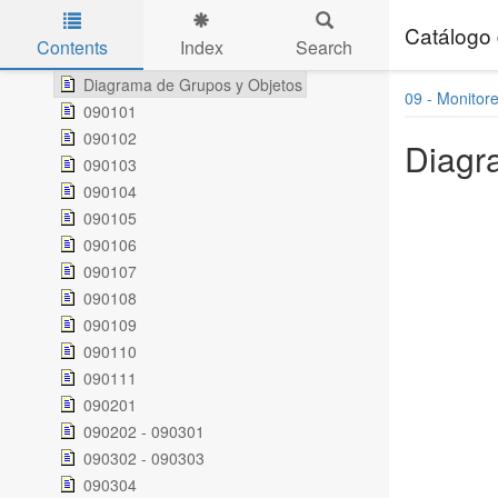
080402
080501
Catálogo 
Contents
Index
Search
09 - Monitoreo, Control y Vigilancia
Skip to main content
Diagrama de Grupos y Objetos
09 - Monitore
090101
090102
Diagr
090103
090104
090105
090106
090107
090108
090109
090110
090111
090201
090202 - 090301
090302 - 090303
090304