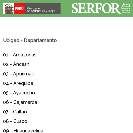
Ubigeo - Departamento
01 -
Amazonas
02 -
Áncash
03 -
Apurímac
04 -
Arequipa
05 -
Ayacucho
06 -
Cajamarca
07 -
Callao
08 -
Cusco
09 -
Huancavelica