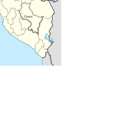
Cusco