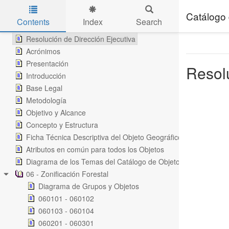
Resolución de Dirección Ejecutiva
Resolución de Dirección Ejecutiva
Catálogo 
Contents
Index
Search
Resolución de Dirección Ejecutiva
Skip to main content
Resolución de Dirección Ejecutiva
Acrónimos
Presentación
Resolu
Introducción
Base Legal
Metodología
Objetivo y Alcance
Concepto y Estructura
Ficha Técnica Descriptiva del Objeto Geográfico
Atributos en común para todos los Objetos
Diagrama de los Temas del Catálogo de Objetos de la Gestión
06 - Zonificación Forestal
Diagrama de Grupos y Objetos
060101 - 060102
060103 - 060104
060201 - 060301