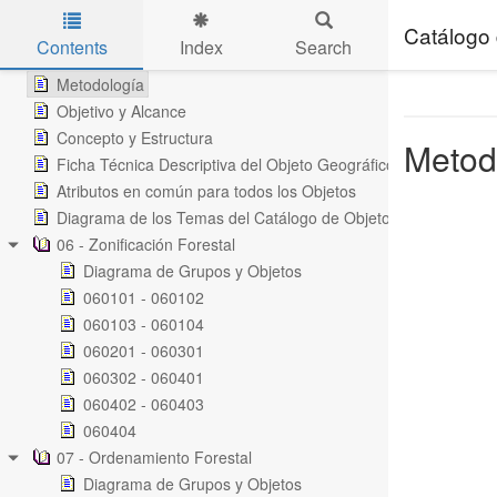
Presentación
Introducción
Catálogo 
Contents
Index
Search
Base Legal
Skip to main content
Metodología
Objetivo y Alcance
Concepto y Estructura
Metod
Ficha Técnica Descriptiva del Objeto Geográfico
Atributos en común para todos los Objetos
Diagrama de los Temas del Catálogo de Objetos de la Gestión
06 - Zonificación Forestal
Diagrama de Grupos y Objetos
060101 - 060102
060103 - 060104
060201 - 060301
060302 - 060401
060402 - 060403
060404
07 - Ordenamiento Forestal
Diagrama de Grupos y Objetos