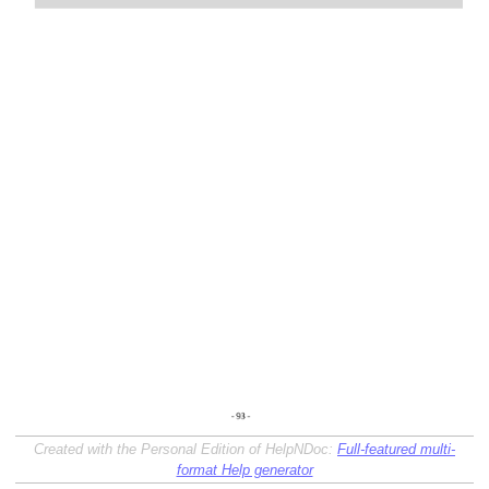
áfico
Created with the Personal Edition of HelpNDoc:
Full-featured multi-
format Help generator
tos de la Gestión Forestal