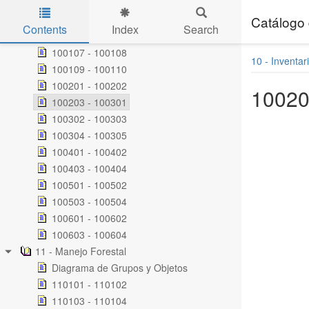
100101 - 100102
100103 - 100104
Catálogo 
Contents
Index
Search
100105 - 100106
Skip to main content
100107 - 100108
10 - Inventar
100109 - 100110
100201 - 100202
10020
100203 - 100301
100302 - 100303
100304 - 100305
100401 - 100402
100403 - 100404
100501 - 100502
100503 - 100504
100601 - 100602
100603 - 100604
11 - Manejo Forestal
Diagrama de Grupos y Objetos
110101 - 110102
110103 - 110104